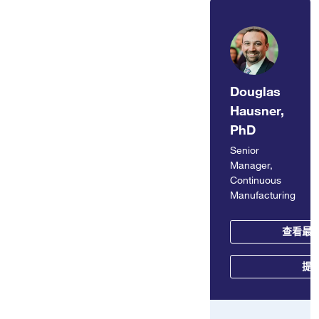
Douglas
Hausner,
PhD
Senior
Manager,
Continuous
Manufacturing
查看最
提