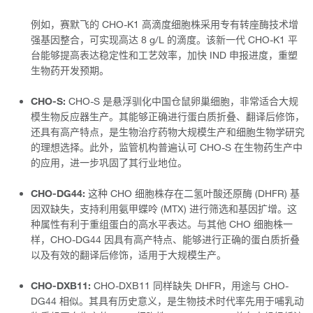
例如，赛默飞的 CHO-K1 高滴度细胞株采用专有转座酶技术增
强基因整合，可实现高达 8 g/L 的滴度。该新一代 CHO-K1 平
台能够提高表达稳定性和工艺效率，加快 IND 申报进度，重塑
生物药开发预期。
CHO-S:
CHO-S 是悬浮驯化中国仓鼠卵巢细胞，非常适合大规
模生物反应器生产。其能够正确进行蛋白质折叠、翻译后修饰，
还具有高产特点，是生物治疗药物大规模生产和细胞生物学研究
的理想选择。此外，监管机构普遍认可 CHO-S 在生物药生产中
的应用，进一步巩固了其行业地位。
CHO-DG44:
这种 CHO 细胞株存在二氢叶酸还原酶 (DHFR) 基
因双缺失，支持利用氨甲蝶呤 (MTX) 进行筛选和基因扩增。这
种属性有利于重组蛋白的高水平表达。与其他 CHO 细胞株一
样，CHO-DG44 因具有高产特点、能够进行正确的蛋白质折叠
以及有效的翻译后修饰，适用于大规模生产。
CHO-DXB11:
CHO-DXB11 同样缺失 DHFR，用途与 CHO-
DG44 相似。其具有历史意义，是生物技术时代率先用于哺乳动