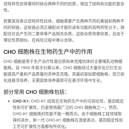
双特异性抗体需同时结合两种不同的抗原，增加了结构和功能的复杂
性。
若要高效表达双特异性抗体，细胞需要产生两种不同的重链和两种不
同的轻链，这些链必须正确配对才能形成有功能的双特异性分子。错
配往往会产生同二聚体等产品相关杂质，这些杂质效果较差，且由于
理化性质相似，在纯化过程中难以去除。
CHO 细胞株在生物药生产中的作用
CHO 细胞是用于生产治疗性蛋白质和单克隆抗体的主要哺乳动物细
胞株。自 1956 年首次分离以来，CHO 细胞经过大量优化已衍生出
能提高产量和产品质量的多种亚克隆。其最初是贴壁细胞株，现已驯
化成悬浮培养，无需固体培养基即可在悬浮环境中生长。
部分常用 CHO 细胞株包括：
CHO-K1:
CHO-K1 因其在生物药生产中的可驯化性、基因稳定
性和可扩展性，仍是使用最广泛的 CHO 细胞株之一。然而，
CHO-K1 细胞株的性能不能一概而论。由于细胞株工程领域取
得的进步，新一代 CHO-K1 细胞株在滴度表达、基因稳定性和
工艺可扩展性方面都有所优化。