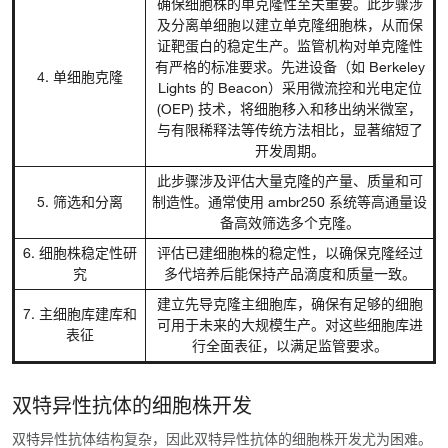
确保细胞株的单克隆性至关重要。此步骤涉
及分离单细胞以建立单克隆细胞株，从而保
证靶蛋白的稳定生产。监管机构对单克隆性
有严格的标准要求。先进设备（如 Berkeley
4. 单细胞克隆
Lights 的 Beacon）采用微流控和光电定位
(OEP) 技术，将细胞移入和移出纳米微室，
与有限稀释法等传统方法相比，显著缩短了
开发周期。
此步骤涉及评估大量克隆的产量、质量和可
5. 筛选和分离
制造性。通常使用 ambr250 系统等高通量设
备高效筛选多个克隆。
6. 细胞株稳定性研
评估已建细胞株的稳定性，以确保克隆经过
究
多代培养后能保持产品滴度和质量一致。
建立先导克隆主细胞库，确保有足够的细胞
7. 主细胞库建库和
可用于未来的大规模生产。对这些细胞库进
表征
行全面表征，以满足监管要求。
双特异性抗体的细胞株开发
双特异性抗体结构复杂，因此双特异性抗体的细胞株开发尤为困难。