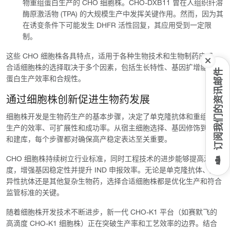
物重组蛋白生产的 CHO 细胞株。CHO-DXB11 曾在人组织纤溶
酶原激活物 (TPA) 的大规模生产中发挥关键作用。然而，因为其
在诱变条件下可能发生 DHFR 活性回复，其应用受到一定限
制。
这些 CHO 细胞株各具特点，适用于各种生物技术和生物制药应用。
合适细胞株的选择取决于多个因素，包括生长特性、基因扩增能力、
订阅我们的资讯邮件
蛋白生产效率和合规性。
通过细胞株创新促进生物药发展
细胞株开发是生物药生产的基本步骤，决定了单克隆抗体和重组蛋白
生产的效率、可扩展性和成功率。从宿主细胞选择、基因修饰到筛选
和建库，每个步骤都对确保高产稳定表达至关重要。
CHO 细胞株持续树立行业标准，同时工程技术的进步能够提高滴
度，增强基因稳定性并提升 IND 申报效率。无论是单克隆抗体、双特
异性抗体还是其他复杂生物药，选择合适细胞株都是优化生产和符合
监管标准的关键。
随着细胞株开发技术不断进步，新一代 CHO-K1 平台（如赛默飞的
高滴度 CHO-K1 细胞株）正在突破生产率和工艺效率的边界。结合