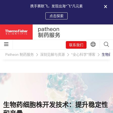
携手赛默飞，发现出海“飞”凡元素
点击探索
联系我们
Patheon 制药服务
深刻见解与资源
“全心科学”博客
生物药
生物药细胞株开发技术：提升稳定性