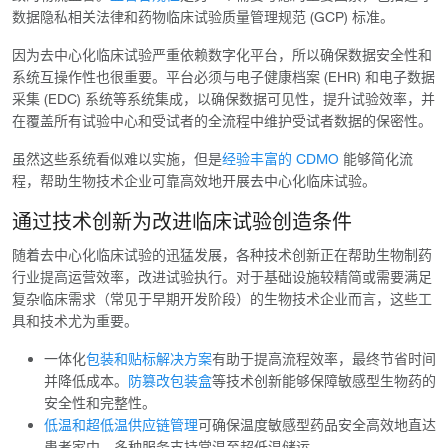
数据隐私相关法律和药物临床试验质量管理规范 (GCP) 标准。
因为去中心化临床试验严重依赖数字化平台，所以确保数据安全性和
系统互操作性也很重要。平台必须与电子健康档案 (EHR) 和电子数据
采集 (EDC) 系统等系统集成，以确保数据可见性，提升试验效率，并
在覆盖所有试验中心和受试者的全流程中维护受试者数据的保密性。
虽然这些系统看似难以实施，但是
经验丰富的 CDMO
能够简化流
程，帮助生物技术企业可靠高效地开展去中心化临床试验。
通过技术创新为改进临床试验创造条件
随着去中心化临床试验的迅猛发展，各种技术创新正在帮助生物制药
行业提高运营效率，改进试验执行。对于基础设施较精简或需要满足
复杂临床需求（常见于早期开发阶段）的生物技术企业而言，这些工
具和技术尤为重要。
一体化
包装和贴标解决方案
有助于提高流程效率，最终节省时间
并降低成本。
防篡改包装盒
等技术创新能够保障敏感型生物药的
安全性和完整性。
低温和超低温供应链管理
可确保温度敏感型药品安全高效地直达
患者家中。多种服务支持常温至超低温储运。