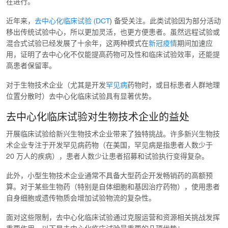
在进行。
近年来，
去中心化临床试验 (DCT
) 备受关注。此类试验因为部分活动
移出传统试验中心，所以更加灵活，也更方便患者。虽然远程试验或
混合式试验已经发展了十余年，这两种模式在
新冠疫情
期间加速应
用，证明了去中心化不仅能提高药物可及性和临床试验效率，还能提
高患者保留率。
对于生物技术企业（尤其是开发
罕见病
药物时，或目标患者人群地理
位置分散时）去中心化临床试验具有显著优势。
去中心化临床试验对生物技术企业的益处
开展临床试验给新兴生物技术企业带来了独特挑战。许多新兴生物技
术企业专注于开发罕见病药物（在美国，罕见病是指患者人数少于
20 万人的疾病），患者人数少让患者招募和试验执行变得复杂。
此外，小型生物技术企业通常不具备大型药企开发畅销药的高额预
算。对于某些生物药（特别是自体细胞和基因治疗药物），使用患者
自身细胞或遗传物质会增加试验物流的复杂性。
面对这些限制，去中心化临床试验通过克服运营和资源相关挑战发挥